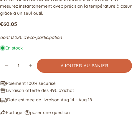
mesurez instantanément avec précision la température à cœur
Votre
email
grâce à un seul outil.
Partager ce produit
Ton
Prix
€60,05
téléphone
COPIE
Partager
dont 0.02€ d'éco-participation
habituel
Votre
Partager
Partager
Épingler
message
En stock
sur
sur
sur
Facebook
X
Pinterest
Quantité
AJOUTER AU PANIER
Les champs marqués * sont obligatoires.
DIMINUER LA QUANTITÉ POUR THERMOMÈTRE
AUGMENTER LA QUANTITÉ POUR THE
ENVOYER
Paiement 100% sécurisé
Livraison offerte dès 49€ d'achat
Date estimée de livraison
Aug 14 - Aug 18
Partager
poser une question