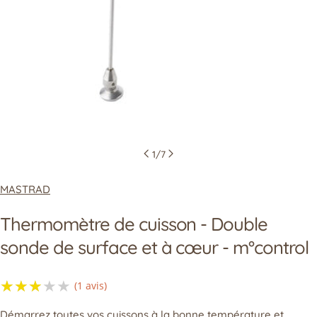
1
/
7
MASTRAD
Thermomètre de cuisson - Double
sonde de surface et à cœur - m°control
poser une question
★★★★★
★★★★★
(1 avis)
Votre
nom
Démarrez toutes vos cuissons à la bonne température et